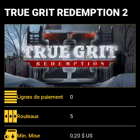
TRUE GRIT REDEMPTION 2
Lignes de paiement
0
Rouleaux
5
Min. Mise
0,20 $ US