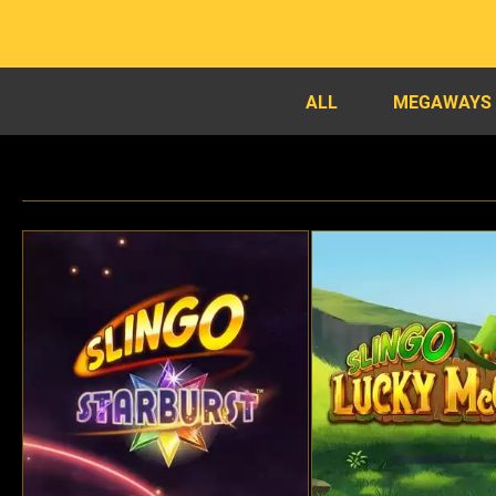
ALL
MEGAWAYS