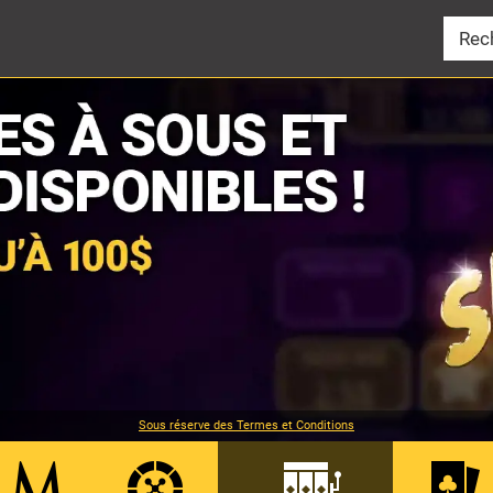
Rec
Sous réserve des Termes et Conditions