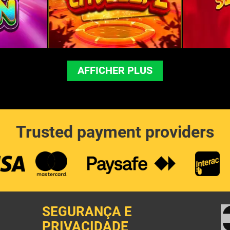
AFFICHER PLUS
Trusted payment providers
SEGURANÇA E
PRIVACIDADE