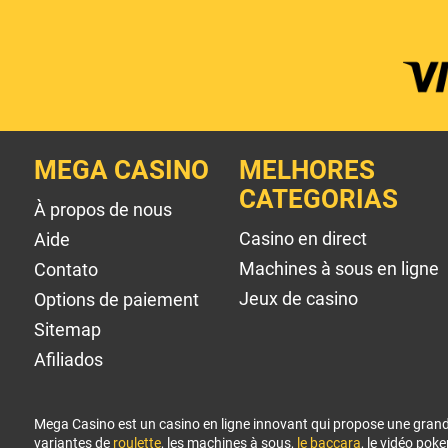
MEGA CASINO
MELHORES
CATEGORIAS
À propos de nous
Casino en direct
Aide
Machines à sous en ligne
Contato
Jeux de casino
Options de paiement
Sitemap
Afiliados
Mega Casino est un casino en ligne innovant qui propose une grande
variantes de
roulette
, les machines à sous,
le baccara
, le vidéo poke