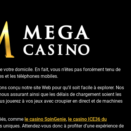
de votre domicile. En fait, vous n’êtes pas forcément tenu de
tes et les téléphones mobiles.
ns conçu notre site Web pour qu’il soit facile à explorer. Nos
, nous assurant ainsi que les délais de chargement soient les
us jouerez à vos jeux avec croupier en direct et de machines
ociés, comme
le casino SpinGenie
,
le casino ICE36 du
s uniques. Attendez-vous donc à profiter d’une expérience de