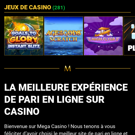
JEUX DE CASINO
(
281
)
LA MEILLEURE EXPÉRIENCE
DE PARI EN LIGNE SUR
CASINO
Bienvenue sur Mega Casino ! Nous tenons à vous
féliciter d’avoir choisi le meilleur site de pari en ligne et