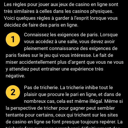
Les règles pour jouer aux jeux de casino en ligne sont
très similaires à celles dans les casinos physiques.
Voici quelques règles à garder à l’esprit lorsque vous
décidez de faire des paris en ligne.
Connaissez les exigences de paris. Lorsque
vous accédez à une salle, vous devez avoir
pleinement connaissance des exigences de
paris fixées sur le jeu qui vous intéresse. Le fait de
miser accidentellement plus d’argent que vous ne vous
y attendiez peut entraîner une expérience très
négative.
Pas de tricherie. La tricherie inhibe tout le
plaisir que procure le pari en ligne, et dans de
nombreux cas, cela est même illégal. Même si
la perspective de tricher pour gagner peut sembler
tentante pour certains, ceux qui trichent sur les sites
de casino en ligne se font presque toujours repérer. La