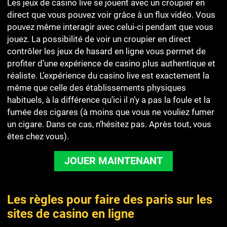
Les jeux de casino live se jouent avec un croupier en
direct que vous pouvez voir grâce à un flux vidéo. Vous
pouvez même interagir avec celui-ci pendant que vous
jouez. La possibilité de voir un croupier en direct
contrôler les jeux de hasard en ligne vous permet de
profiter d’une expérience de casino plus authentique et
réaliste. L’expérience du casino live est exactement la
même que celle des établissements physiques
habituels, à la différence qu’ici il n’y a pas la foule et la
fumée des cigares (à moins que vous ne vouliez fumer
un cigare. Dans ce cas, n’hésitez pas. Après tout, vous
êtes chez vous).
JOUER MAINTENANT
Les règles pour faire des paris sur les
sites de casino en ligne