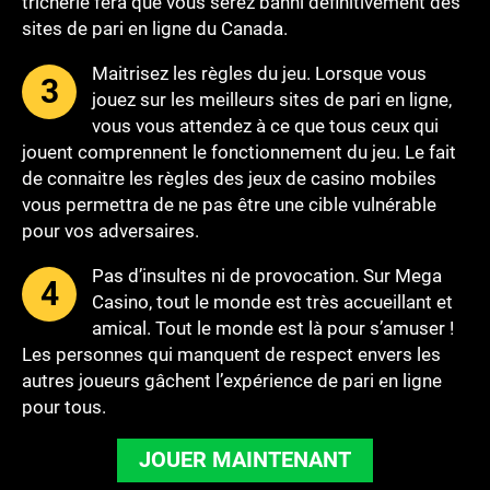
tricherie fera que vous serez banni définitivement des
sites de pari en ligne du Canada.
Maitrisez les règles du jeu. Lorsque vous
jouez sur les meilleurs sites de pari en ligne,
vous vous attendez à ce que tous ceux qui
jouent comprennent le fonctionnement du jeu. Le fait
de connaitre les règles des jeux de casino mobiles
vous permettra de ne pas être une cible vulnérable
pour vos adversaires.
Pas d’insultes ni de provocation. Sur Mega
Casino, tout le monde est très accueillant et
amical. Tout le monde est là pour s’amuser !
Les personnes qui manquent de respect envers les
autres joueurs gâchent l’expérience de pari en ligne
pour tous.
JOUER MAINTENANT