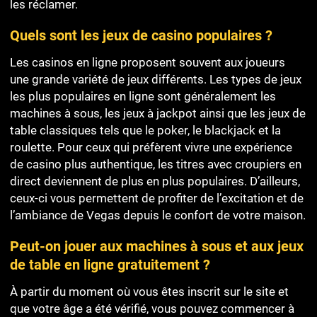
les réclamer.
Quels sont les jeux de casino populaires ?
Les casinos en ligne proposent souvent aux joueurs
une grande variété de jeux différents. Les types de jeux
les plus populaires en ligne sont généralement les
machines à sous, les jeux à jackpot ainsi que les jeux de
table classiques tels que le poker, le blackjack et la
roulette. Pour ceux qui préfèrent vivre une expérience
de casino plus authentique, les titres avec croupiers en
direct deviennent de plus en plus populaires. D’ailleurs,
ceux-ci vous permettent de profiter de l’excitation et de
l’ambiance de Vegas depuis le confort de votre maison.
Peut-on jouer aux machines à sous et aux jeux
de table en ligne gratuitement ?
À partir du moment où vous êtes inscrit sur le site et
que votre âge a été vérifié, vous pouvez commencer à