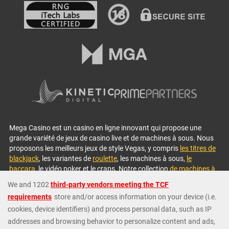
Mega Casino est un casino en ligne innovant qui propose une
grande variété de jeux de casino live et de machines à sous. Nous
proposons les meilleurs jeux de style Vegas, y compris
les titres de
blackjack
, les variantes de
roulette
, les machines à sous,
le
baccara
, le vidéo poker et le craps. Notre collection
de machines à
sous
est plutôt large, car elle comporte plus de 2 000 jeux, y
compris des MÉGAS Jackpots, des Jackpots quotidiens, des titres
Megaways et d’énormes Jackpots progressifs. Sur Mega Casino,
nous nous occupons de tous les types de joueurs. Quel que soit
votre budget ou votre niveau d’expérience, nous avons exactement