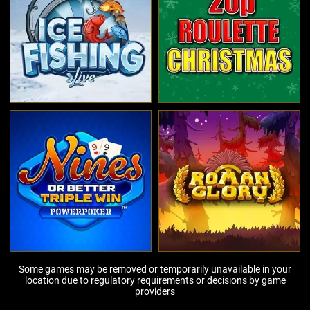
Some games may be removed or temporarily unavailable in your
location due to regulatory requirements or decisions by game
providers