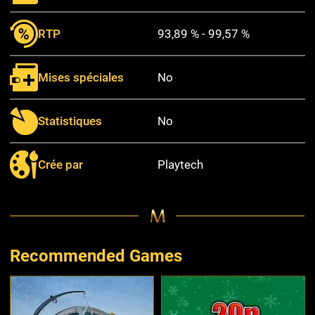
RTP
93,89 %
-
99,57 %
Mises spéciales
No
Statistiques
No
Crée par
Playtech
Recommended Games