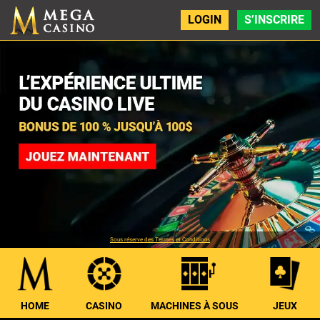
LOGIN
S’INSCRIRE
Sous réserve des Termes et Conditions
HOME
CASINO
MACHINES À SOUS
JEUX