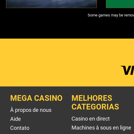
Some games may be removed 
MEGA CASINO
MELHORES
CATEGORIAS
À propos de nous
Casino en direct
Aide
Machines à sous en ligne
Contato