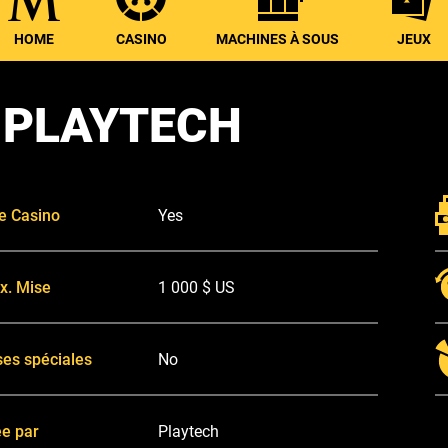
HOME
CASINO
MACHINES À SOUS
JEUX
Y PLAYTECH
e Casino
Yes
x. Mise
1 000 $ US
ses spéciales
No
ée par
Playtech