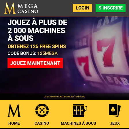
LOGIN
S’INSCRIRE
Sous réserve des Termes et Conditions
HOME
CASINO
MACHINES À SOUS
JEUX