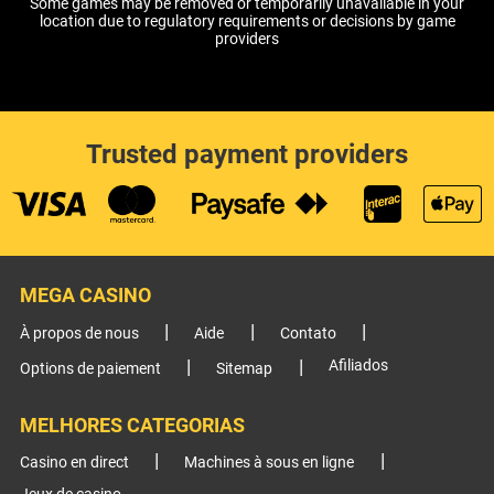
Some games may be removed or temporarily unavailable in your
location due to regulatory requirements or decisions by game
providers
Trusted payment providers
MEGA CASINO
À propos de nous
Aide
Contato
Afiliados
Options de paiement
Sitemap
MELHORES CATEGORIAS
Casino en direct
Machines à sous en ligne