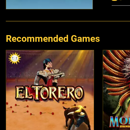
Recommended Games