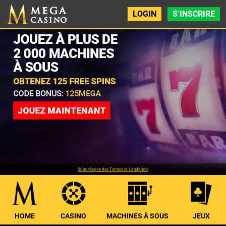
LOGIN
S’INSCRIRE
Sous réserve des Termes et Conditions
HOME
CASINO
MACHINES À SOUS
JEUX