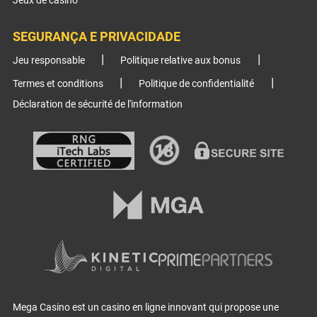
Jeux de casino
SEGURANÇA E PRIVACIDADE
Jeu responsable
Politique relative aux bonus
Termes et conditions
Politique de confidentialité
Déclaration de sécurité de l'information
Mega Casino est un casino en ligne innovant qui propose une