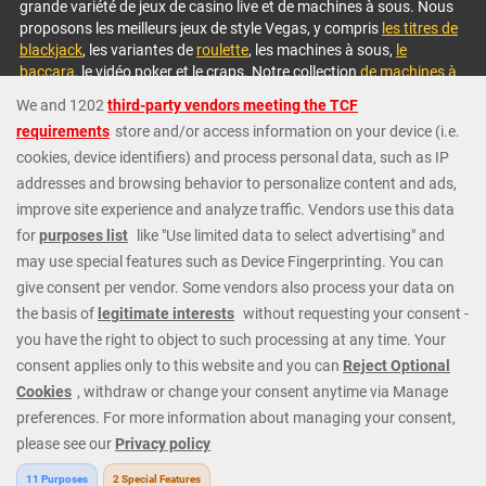
grande variété de jeux de casino live et de machines à sous. Nous
proposons les meilleurs jeux de style Vegas, y compris
les titres de
blackjack
, les variantes de
roulette
, les machines à sous,
le
baccara
, le vidéo poker et le craps. Notre collection
de machines à
sous
est plutôt large, car elle comporte plus de 2 000 jeux, y
compris des MÉGAS Jackpots, des Jackpots quotidiens, des titres
Megaways et d’énormes Jackpots progressifs. Sur Mega Casino,
nous nous occupons de tous les types de joueurs. Quel que soit
votre budget ou votre niveau d’expérience, nous avons exactement
les jeux et variantes qu’il vous faut. Consultez nos fantastiques
promotions ou discutez directement avec l’équipe de notre service
clientèle 24/7 pour plus de détails. Commencez dès aujourd’hui et
rejoignez nos joueurs réguliers du monde entier.