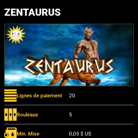
ZENTAURUS
Lignes de paiement
20
Rouleaux
5
Min. Mise
0,05 $ US