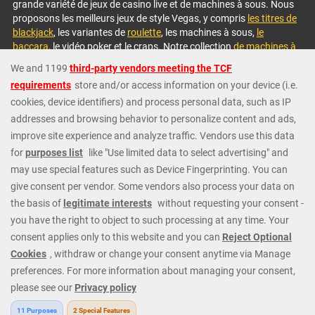
grande variété de jeux de casino live et de machines à sous. Nous
proposons les meilleurs jeux de style Vegas, y compris
les titres de
blackjack
, les variantes de
roulette
, les machines à sous,
le
baccara
, le vidéo poker et le craps. Notre collection
de machines à
sous
est plutôt large, car elle comporte plus de 2 000 jeux, y
compris des MÉGAS Jackpots, des Jackpots quotidiens, des titres
Megaways et d’énormes Jackpots progressifs. Sur Mega Casino,
nous nous occupons de tous les types de joueurs. Quel que soit
votre budget ou votre niveau d’expérience, nous avons exactement
les jeux et variantes qu’il vous faut. Consultez nos fantastiques
promotions ou discutez directement avec l’équipe de notre service
clientèle 24/7 pour plus de détails. Commencez dès aujourd’hui et
rejoignez nos joueurs réguliers du monde entier.