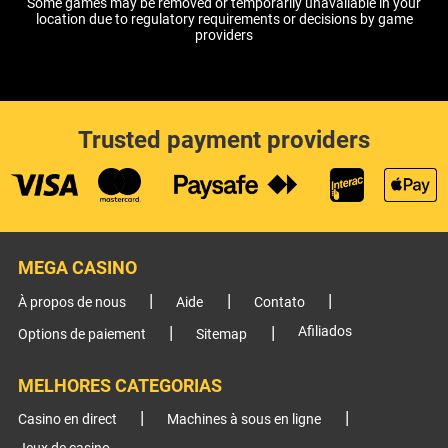
Some games may be removed or temporarily unavailable in your
location due to regulatory requirements or decisions by game
providers
Trusted payment providers
MEGA CASINO
À propos de nous
Aide
Contato
Afiliados
Options de paiement
Sitemap
MELHORES CATEGORIAS
Casino en direct
Machines à sous en ligne