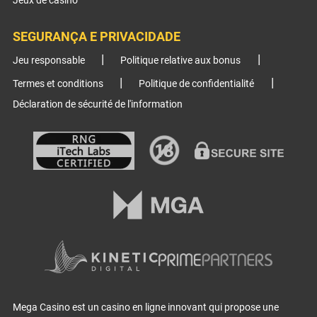
Jeux de casino
SEGURANÇA E PRIVACIDADE
Jeu responsable
Politique relative aux bonus
Termes et conditions
Politique de confidentialité
Déclaration de sécurité de l'information
Mega Casino est un casino en ligne innovant qui propose une