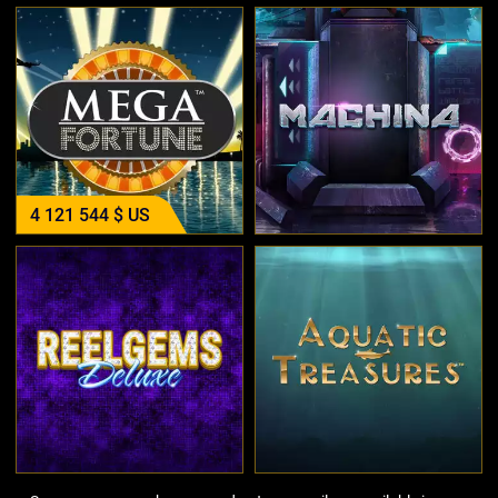
4 121 544 $ US