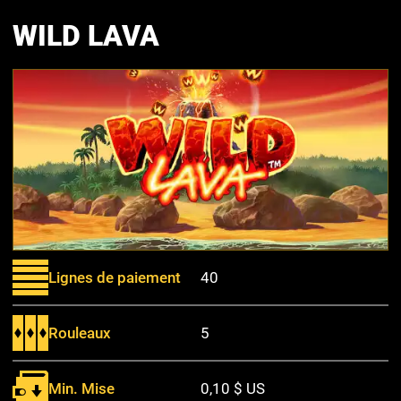
WILD LAVA
Lignes de paiement
40
Rouleaux
5
Min. Mise
0,10 $ US