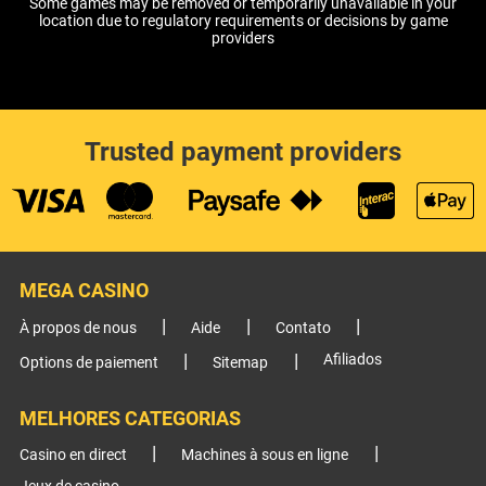
Some games may be removed or temporarily unavailable in your
location due to regulatory requirements or decisions by game
providers
Trusted payment providers
MEGA CASINO
À propos de nous
Aide
Contato
Afiliados
Options de paiement
Sitemap
MELHORES CATEGORIAS
Casino en direct
Machines à sous en ligne