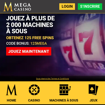
LOGIN
S’INSCRIRE
Sous réserve des Termes et Conditions
HOME
CASINO
MACHINES À SOUS
JEUX