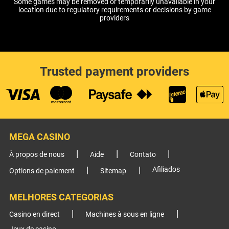
Some games may be removed or temporarily unavailable in your
location due to regulatory requirements or decisions by game
providers
Trusted payment providers
MEGA CASINO
À propos de nous
Aide
Contato
Afiliados
Options de paiement
Sitemap
MELHORES CATEGORIAS
Casino en direct
Machines à sous en ligne