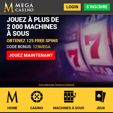
LOGIN
S’INSCRIRE
Sous réserve des Termes et Conditions
HOME
CASINO
MACHINES À SOUS
JEUX