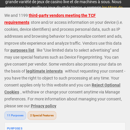
grande variété de jeux de casino live et de machines à sous. Nous
proposons les meilleurs jeux de style Vegas, y compris
les titres de
blackjack
, les variantes de
roulette
, les machines à sous,
le
baccara
, le vidéo poker et le craps. Notre collection
de machines à
sous
est plutôt large, car elle comporte plus de 2 000 jeux, y
compris des MÉGAS Jackpots, des Jackpots quotidiens, des titres
Megaways et d’énormes Jackpots progressifs. Sur Mega Casino,
nous nous occupons de tous les types de joueurs. Quel que soit
votre budget ou votre niveau d’expérience, nous avons exactement
les jeux et variantes qu’il vous faut. Consultez nos fantastiques
promotions ou discutez directement avec l’équipe de notre service
clientèle 24/7 pour plus de détails. Commencez dès aujourd’hui et
rejoignez nos joueurs réguliers du monde entier.