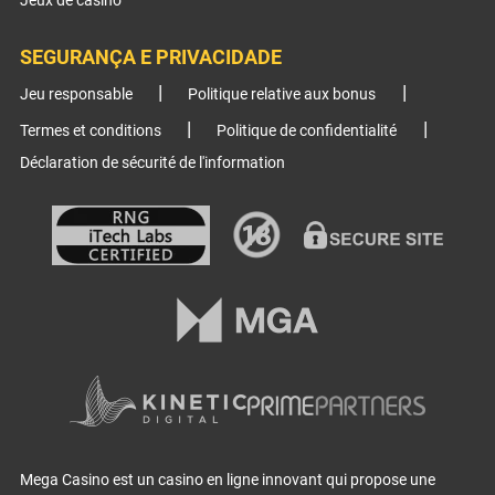
Jeux de casino
SEGURANÇA E PRIVACIDADE
Jeu responsable
Politique relative aux bonus
Termes et conditions
Politique de confidentialité
Déclaration de sécurité de l'information
Mega Casino est un casino en ligne innovant qui propose une