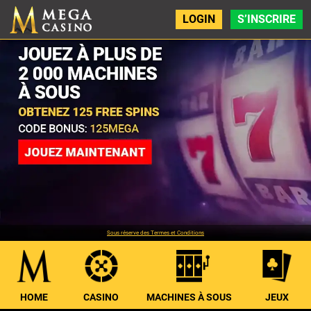
LOGIN
S’INSCRIRE
Sous réserve des Termes et Conditions
HOME
CASINO
MACHINES À SOUS
JEUX