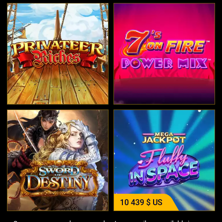
10 439 $ US