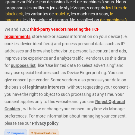
grande variété de jeux de casino live et de machines à sous. Nous
proposons les meilleurs jeux de style Vegas, y compris
les titres de
blackjack
, les variantes de
roulette
, les machines à sous,
le
baccara
, le vidéo poker et le craps. Notre collection
de machines à
sous
est plutôt large, car elle comporte plus de 2 000 jeux, y
compris des MÉGAS Jackpots, des Jackpots quotidiens, des titres
Megaways et d’énormes Jackpots progressifs. Sur Mega Casino,
nous nous occupons de tous les types de joueurs. Quel que soit
votre budget ou votre niveau d’expérience, nous avons exactement
les jeux et variantes qu’il vous faut. Consultez nos fantastiques
promotions ou discutez directement avec l’équipe de notre service
clientèle 24/7 pour plus de détails. Commencez dès aujourd’hui et
rejoignez nos joueurs réguliers du monde entier.