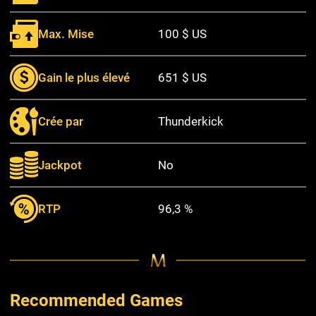
Max. Mise
100 $ US
Gain le plus élevé
651 $ US
Crée par
Thunderkick
Jackpot
No
RTP
96,3 %
Recommended Games