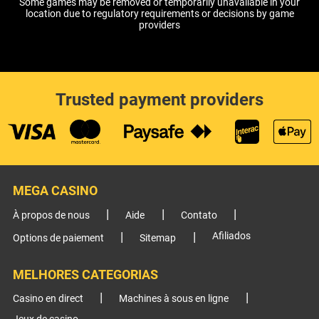
Some games may be removed or temporarily unavailable in your
location due to regulatory requirements or decisions by game
providers
Trusted payment providers
MEGA CASINO
À propos de nous
Aide
Contato
Afiliados
Options de paiement
Sitemap
MELHORES CATEGORIAS
Casino en direct
Machines à sous en ligne