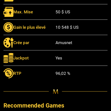
Max. Mise
50 $ US
Gain le plus élevé
10 548 $ US
Crée par
Amusnet
Jackpot
Yes
RTP
96,02 %
Recommended Games