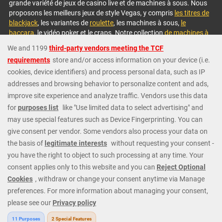
grande variété de jeux de casino live et de machines à sous. Nous
proposons les meilleurs jeux de style Vegas, y compris
les titres de
blackjack
, les variantes de
roulette
, les machines à sous,
le
baccara
, le vidéo poker et le craps. Notre collection
de machines à
sous
est plutôt large, car elle comporte plus de 2 000 jeux, y
compris des MÉGAS Jackpots, des Jackpots quotidiens, des titres
Megaways et d’énormes Jackpots progressifs. Sur Mega Casino,
nous nous occupons de tous les types de joueurs. Quel que soit
votre budget ou votre niveau d’expérience, nous avons exactement
les jeux et variantes qu’il vous faut. Consultez nos fantastiques
promotions ou discutez directement avec l’équipe de notre service
clientèle 24/7 pour plus de détails. Commencez dès aujourd’hui et
rejoignez nos joueurs réguliers du monde entier.