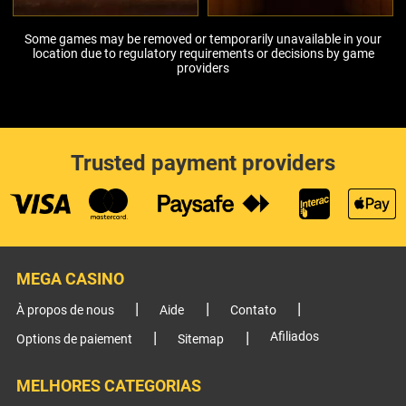
Some games may be removed or temporarily unavailable in your
location due to regulatory requirements or decisions by game
providers
Trusted payment providers
MEGA CASINO
À propos de nous
Aide
Contato
Afiliados
Options de paiement
Sitemap
MELHORES CATEGORIAS