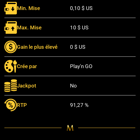
Min. Mise
0,10 $ US
Max. Mise
10 $ US
Gain le plus élevé
0 $ US
Crée par
Play'n GO
Jackpot
No
RTP
91,27 %