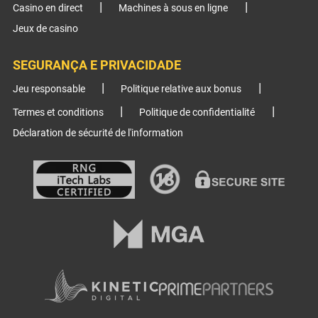
Casino en direct
Machines à sous en ligne
Jeux de casino
SEGURANÇA E PRIVACIDADE
Jeu responsable
Politique relative aux bonus
Termes et conditions
Politique de confidentialité
Déclaration de sécurité de l'information