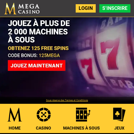
LOGIN
S’INSCRIRE
Sous réserve des Termes et Conditions
HOME
CASINO
MACHINES À SOUS
JEUX