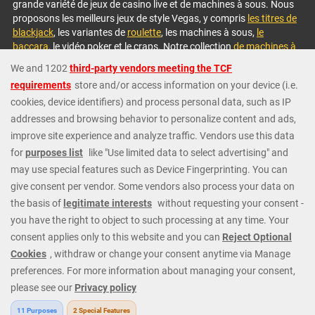
grande variété de jeux de casino live et de machines à sous. Nous
proposons les meilleurs jeux de style Vegas, y compris
les titres de
blackjack
, les variantes de
roulette
, les machines à sous,
le
baccara
, le vidéo poker et le craps. Notre collection
de machines à
sous
est plutôt large, car elle comporte plus de 2 000 jeux, y
compris des MÉGAS Jackpots, des Jackpots quotidiens, des titres
Megaways et d’énormes Jackpots progressifs. Sur Mega Casino,
nous nous occupons de tous les types de joueurs. Quel que soit
votre budget ou votre niveau d’expérience, nous avons exactement
les jeux et variantes qu’il vous faut. Consultez nos fantastiques
promotions ou discutez directement avec l’équipe de notre service
clientèle 24/7 pour plus de détails. Commencez dès aujourd’hui et
rejoignez nos joueurs réguliers du monde entier.