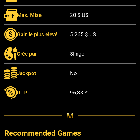
Max. Mise
20 $ US
Gain le plus élevé
5 265 $ US
Crée par
Slingo
Jackpot
No
RTP
96,33 %
Recommended Games