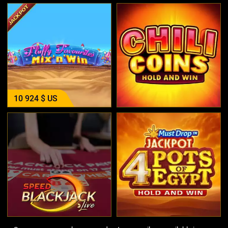
10 924 $ US