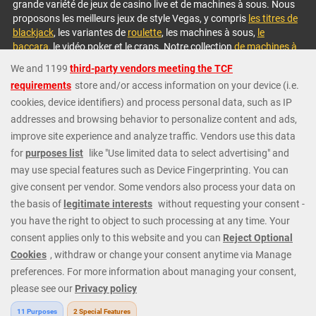
grande variété de jeux de casino live et de machines à sous. Nous
proposons les meilleurs jeux de style Vegas, y compris
les titres de
blackjack
, les variantes de
roulette
, les machines à sous,
le
baccara
, le vidéo poker et le craps. Notre collection
de machines à
sous
est plutôt large, car elle comporte plus de 2 000 jeux, y
compris des MÉGAS Jackpots, des Jackpots quotidiens, des titres
Megaways et d’énormes Jackpots progressifs. Sur Mega Casino,
nous nous occupons de tous les types de joueurs. Quel que soit
votre budget ou votre niveau d’expérience, nous avons exactement
les jeux et variantes qu’il vous faut. Consultez nos fantastiques
promotions ou discutez directement avec l’équipe de notre service
clientèle 24/7 pour plus de détails. Commencez dès aujourd’hui et
rejoignez nos joueurs réguliers du monde entier.