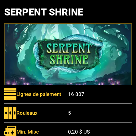
SERPENT SHRINE
Lignes de paiement
16 807
Rouleaux
5
Min. Mise
0,20 $ US