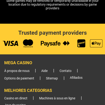
Some games may be removed or temporarily unavailable in your
location due to regulatory requirements or decisions by game
providers
Trusted payment providers
MEGA CASINO
À propos de nous
Aide
Contato
Afiliados
Options de paiement
Sitemap
MELHORES CATEGORIAS
Casino en direct
Machines à sous en ligne