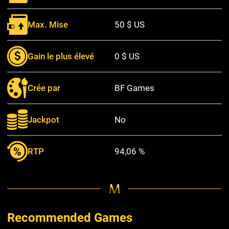
Max. Mise
50 $ US
Gain le plus élevé
0 $ US
Crée par
BF Games
Jackpot
No
RTP
94,06 %
Recommended Games