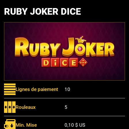
RUBY JOKER DICE
Lignes de paiement
10
Rouleaux
5
Min. Mise
0,10 $ US