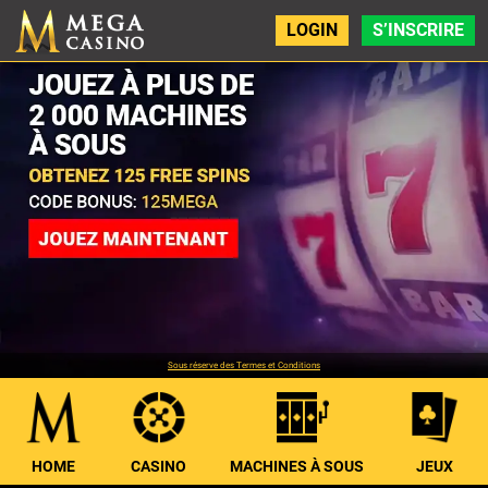
LOGIN
S’INSCRIRE
Sous réserve des Termes et Conditions
HOME
CASINO
MACHINES À SOUS
JEUX