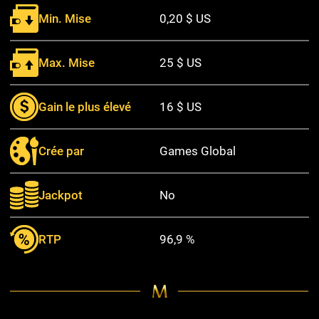
Min. Mise
0,20 $ US
Max. Mise
25 $ US
Gain le plus élevé
16 $ US
Crée par
Games Global
Jackpot
No
RTP
96,9 %