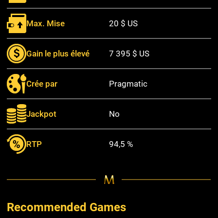
Max. Mise
20 $ US
Gain le plus élevé
7 395 $ US
Crée par
Pragmatic
Jackpot
No
RTP
94,5 %
Recommended Games