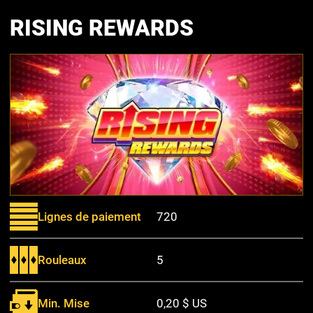
RISING REWARDS
Lignes de paiement
720
Rouleaux
5
Min. Mise
0,20 $ US