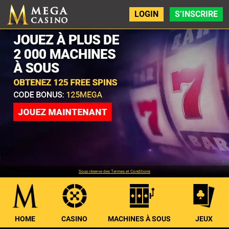
LOGIN
S’INSCRIRE
Sous réserve des Termes et Conditions
HOME
CASINO
MACHINES À SOUS
JEUX