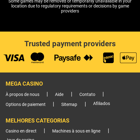
Some games may be removed or temporarily unavailable in your
location due to regulatory requirements or decisions by game
providers
Trusted payment providers
MEGA CASINO
À propos de nous
Aide
Contato
Afiliados
Options de paiement
Sitemap
MELHORES CATEGORIAS
Casino en direct
Machines à sous en ligne