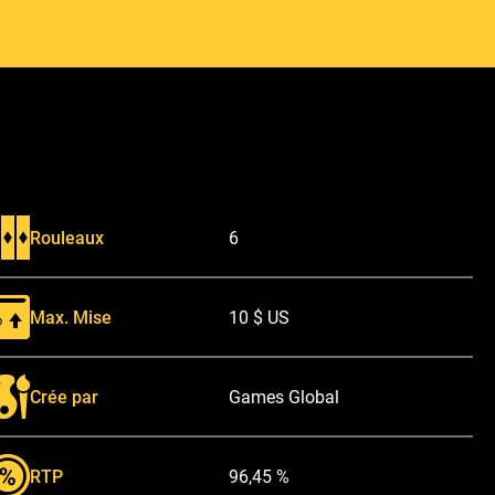
Rouleaux
6
Max. Mise
10 $ US
Crée par
Games Global
RTP
96,45 %