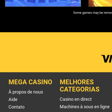
Some games may be removed 
MEGA CASINO
MELHORES
CATEGORIAS
À propos de nous
Casino en direct
Aide
Machines à sous en ligne
Contato