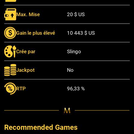
Max. Mise
20 $ US
Gain le plus élevé
10 443 $ US
Crée par
Slingo
Jackpot
No
RTP
96,33 %
Recommended Games