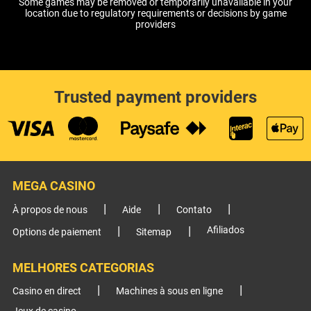
Some games may be removed or temporarily unavailable in your
location due to regulatory requirements or decisions by game
providers
Trusted payment providers
MEGA CASINO
À propos de nous
Aide
Contato
Afiliados
Options de paiement
Sitemap
MELHORES CATEGORIAS
Casino en direct
Machines à sous en ligne