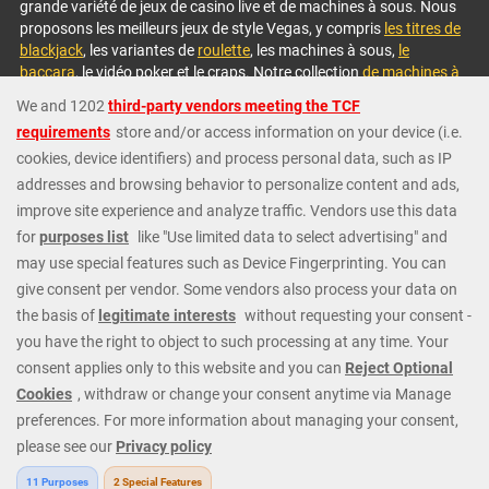
grande variété de jeux de casino live et de machines à sous. Nous
proposons les meilleurs jeux de style Vegas, y compris
les titres de
blackjack
, les variantes de
roulette
, les machines à sous,
le
baccara
, le vidéo poker et le craps. Notre collection
de machines à
sous
est plutôt large, car elle comporte plus de 2 000 jeux, y
compris des MÉGAS Jackpots, des Jackpots quotidiens, des titres
Megaways et d’énormes Jackpots progressifs. Sur Mega Casino,
nous nous occupons de tous les types de joueurs. Quel que soit
votre budget ou votre niveau d’expérience, nous avons exactement
les jeux et variantes qu’il vous faut. Consultez nos fantastiques
promotions ou discutez directement avec l’équipe de notre service
clientèle 24/7 pour plus de détails. Commencez dès aujourd’hui et
rejoignez nos joueurs réguliers du monde entier.