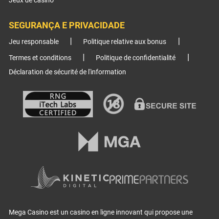
Jeux de casino
SEGURANÇA E PRIVACIDADE
Jeu responsable
Politique relative aux bonus
Termes et conditions
Politique de confidentialité
Déclaration de sécurité de l'information
Mega Casino est un casino en ligne innovant qui propose une