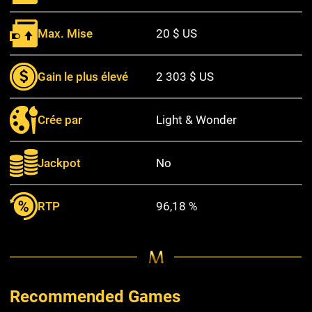
Max. Mise
20 $ US
Gain le plus élevé
2 303 $ US
Crée par
Light & Wonder
Jackpot
No
RTP
96,18 %
Recommended Games