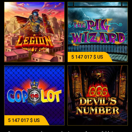
5 147 017 $ US
5 147 017 $ US