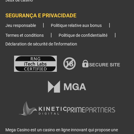
Jeux de casino
SEGURANÇA E PRIVACIDADE
Jeu responsable
Politique relative aux bonus
Termes et conditions
Politique de confidentialité
Déclaration de sécurité de l'information
Mega Casino est un casino en ligne innovant qui propose une