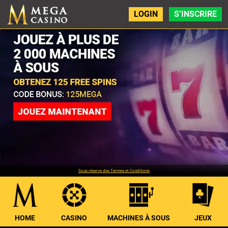
LOGIN
S’INSCRIRE
Sous réserve des Termes et Conditions
HOME
CASINO
MACHINES À SOUS
JEUX