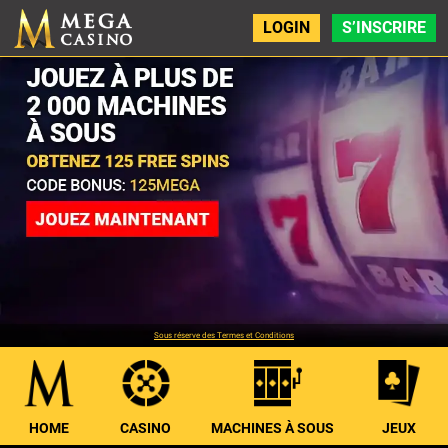
LOGIN
S’INSCRIRE
Sous réserve des Termes et Conditions
HOME
CASINO
MACHINES À SOUS
JEUX