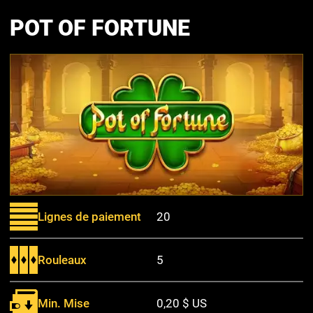
POT OF FORTUNE
Lignes de paiement
20
Rouleaux
5
Min. Mise
0,20 $ US