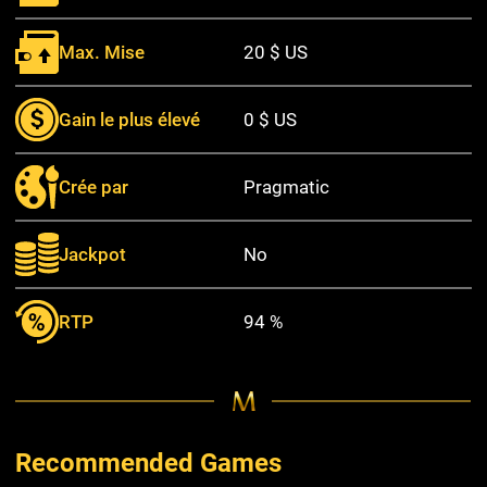
Max. Mise
20 $ US
Gain le plus élevé
0 $ US
Crée par
Pragmatic
Jackpot
No
RTP
94 %
Recommended Games