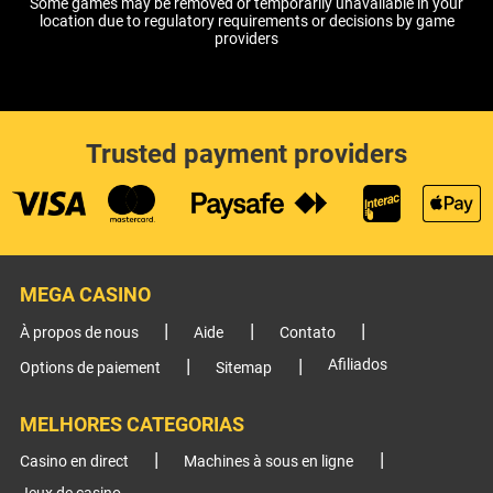
Some games may be removed or temporarily unavailable in your
location due to regulatory requirements or decisions by game
providers
Trusted payment providers
MEGA CASINO
À propos de nous
Aide
Contato
Afiliados
Options de paiement
Sitemap
MELHORES CATEGORIAS
Casino en direct
Machines à sous en ligne