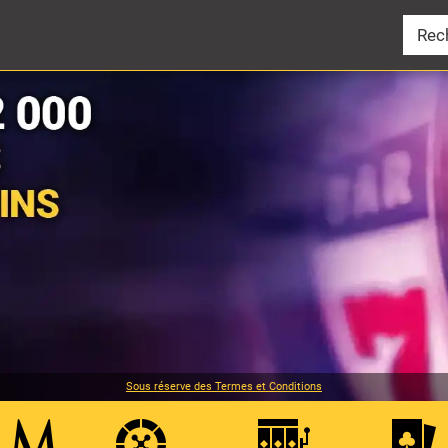
Rec
Sous réserve des Termes et Conditions