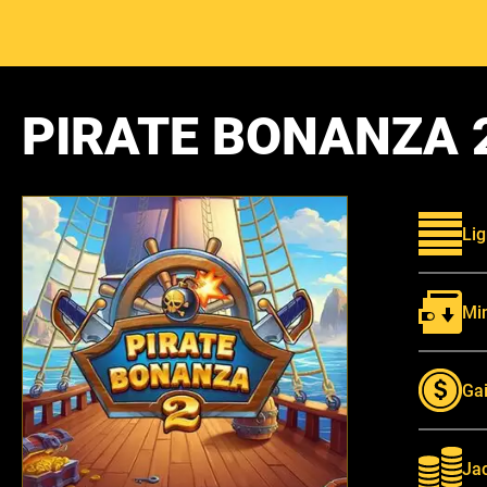
PIRATE BONANZA 
Li
Mi
Gai
Ja