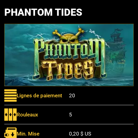
PHANTOM TIDES
Lignes de paiement
20
Rouleaux
5
Min. Mise
0,20 $ US