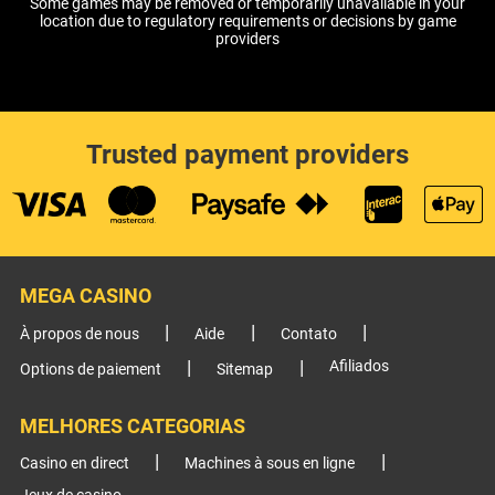
Some games may be removed or temporarily unavailable in your
location due to regulatory requirements or decisions by game
providers
Trusted payment providers
MEGA CASINO
À propos de nous
Aide
Contato
Afiliados
Options de paiement
Sitemap
MELHORES CATEGORIAS
Casino en direct
Machines à sous en ligne