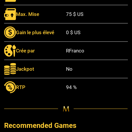
Max. Mise
75 $ US
Gain le plus élevé
0 $ US
Crée par
RFranco
Jackpot
No
RTP
94 %
Recommended Games