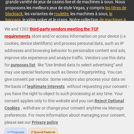
grande variété de jeux de casino live et de machines à sous. Nous
proposons les meilleurs jeux de style Vegas, y compris
les titres de
blackjack
, les variantes de
roulette
, les machines à sous,
le
baccara
, le vidéo poker et le craps. Notre collection
de machines à
sous
est plutôt large, car elle comporte plus de 2 000 jeux, y
compris des MÉGAS Jackpots, des Jackpots quotidiens, des titres
Megaways et d’énormes Jackpots progressifs. Sur Mega Casino,
nous nous occupons de tous les types de joueurs. Quel que soit
votre budget ou votre niveau d’expérience, nous avons exactement
les jeux et variantes qu’il vous faut. Consultez nos fantastiques
promotions ou discutez directement avec l’équipe de notre service
clientèle 24/7 pour plus de détails. Commencez dès aujourd’hui et
rejoignez nos joueurs réguliers du monde entier.