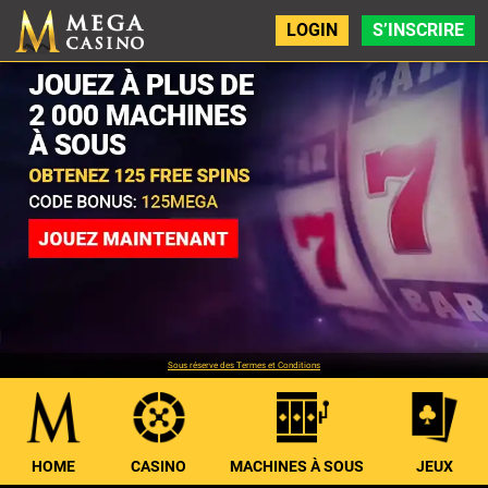
LOGIN
S’INSCRIRE
Sous réserve des Termes et Conditions
HOME
CASINO
MACHINES À SOUS
JEUX