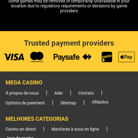
Some games may be removed or temporarily unavailable in your
location due to regulatory requirements or decisions by game
providers
Trusted payment providers
MEGA CASINO
À propos de nous
Aide
Contato
Afiliados
Options de paiement
Sitemap
MELHORES CATEGORIAS
Casino en direct
Machines à sous en ligne