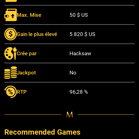
Max. Mise
50 $ US
Gain le plus élevé
5 820 $ US
Crée par
Hacksaw
Jackpot
No
RTP
96,28 %
Recommended Games