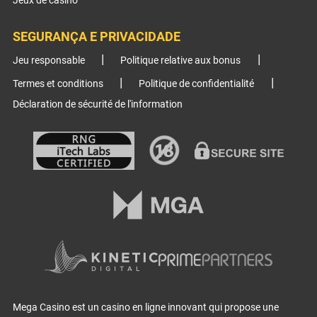
Jeux de casino
SEGURANÇA E PRIVACIDADE
Jeu responsable
Politique relative aux bonus
Termes et conditions
Politique de confidentialité
Déclaration de sécurité de l'information
Mega Casino est un casino en ligne innovant qui propose une