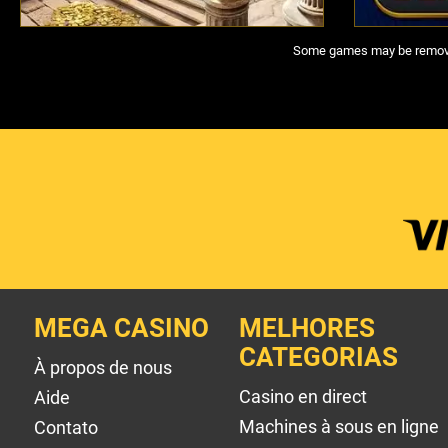
Some games may be removed 
MEGA CASINO
MELHORES
CATEGORIAS
À propos de nous
Casino en direct
Aide
Machines à sous en ligne
Contato