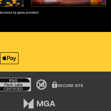
decisions by game providers