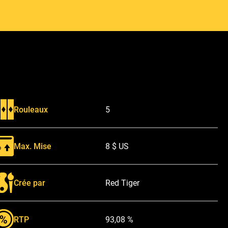
Rouleaux
5
Max. Mise
8 $ US
Crée par
Red Tiger
RTP
93,08 %