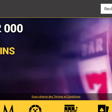
Rec
Sous réserve des Termes et Conditions