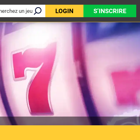
LOGIN
S’INSCRIRE
herchez un jeu