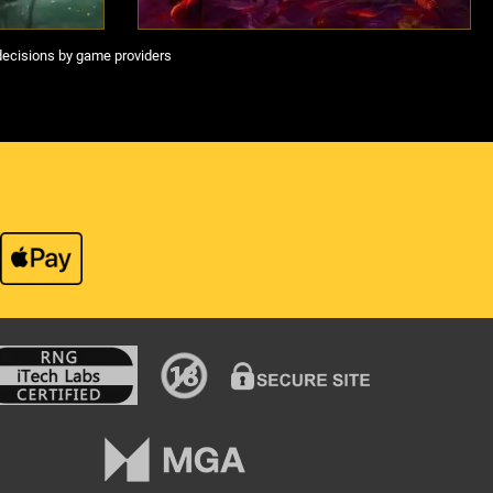
decisions by game providers