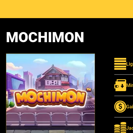
MOCHIMON
Li
Mi
Gai
Ja