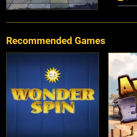
Recommended Games