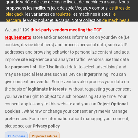
grande variété de jeux de casino live et de machines à sous. Nous
proposons les meilleurs jeux de style Vegas, y compris
les titres de
blackjack
, les variantes de
roulette
, les machines à sous,
le
baccara
, le vidéo poker et le craps. Notre collection
de machines à
sous
est plutôt large, car elle comporte plus de 2 000 jeux, y
compris des MÉGAS Jackpots, des Jackpots quotidiens, des titres
Megaways et d’énormes Jackpots progressifs. Sur Mega Casino,
nous nous occupons de tous les types de joueurs. Quel que soit
votre budget ou votre niveau d’expérience, nous avons exactement
les jeux et variantes qu’il vous faut. Consultez nos fantastiques
promotions ou discutez directement avec l’équipe de notre service
clientèle 24/7 pour plus de détails. Commencez dès aujourd’hui et
rejoignez nos joueurs réguliers du monde entier.