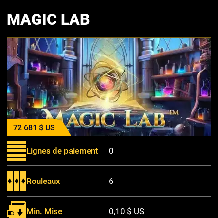
MAGIC LAB
72 681 $ US
Lignes de paiement
0
Rouleaux
6
Min. Mise
0,10 $ US