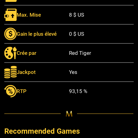
Max. Mise
8 $ US
Gain le plus élevé
0 $ US
Crée par
Red Tiger
Jackpot
Yes
RTP
93,15 %
Recommended Games