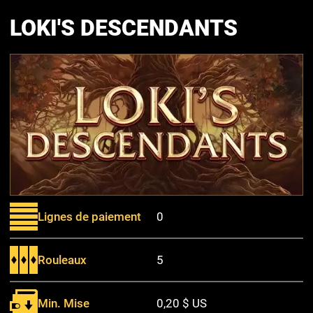
LOKI'S DESCENDANTS
Lignes de paiement
0
Rouleaux
5
Min. Mise
0,20 $ US