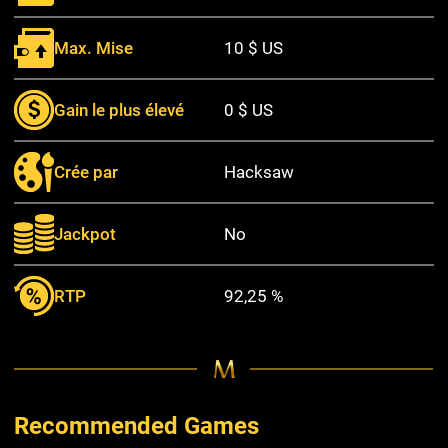
Max. Mise
10 $ US
Gain le plus élevé
0 $ US
Crée par
Hacksaw
Jackpot
No
RTP
92,25 %
Recommended Games