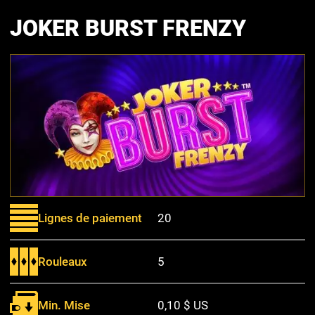
JOKER BURST FRENZY
Lignes de paiement
20
Rouleaux
5
Min. Mise
0,10 $ US