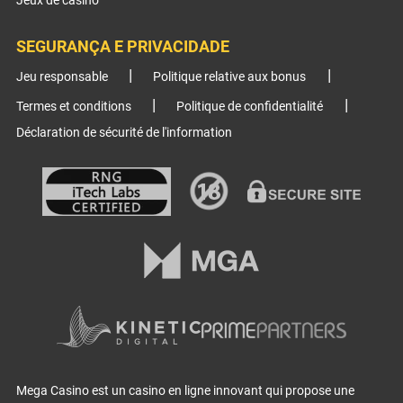
Jeux de casino
SEGURANÇA E PRIVACIDADE
Jeu responsable
Politique relative aux bonus
Termes et conditions
Politique de confidentialité
Déclaration de sécurité de l'information
Mega Casino est un casino en ligne innovant qui propose une