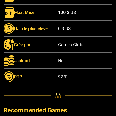
Max. Mise
100 $ US
Gain le plus élevé
0 $ US
Crée par
Games Global
Jackpot
No
RTP
92 %
Recommended Games