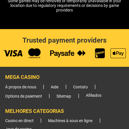
Some games may be removed or temporarily unavailable in your
location due to regulatory requirements or decisions by game
providers
Trusted payment providers
MEGA CASINO
À propos de nous
Aide
Contato
Afiliados
Options de paiement
Sitemap
MELHORES CATEGORIAS
Casino en direct
Machines à sous en ligne