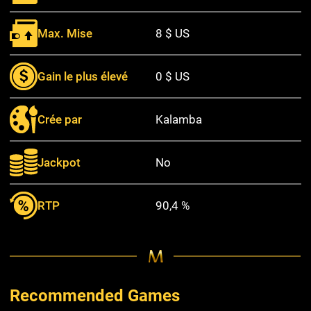
Max. Mise
8 $ US
Gain le plus élevé
0 $ US
Crée par
Kalamba
Jackpot
No
RTP
90,4 %
Recommended Games