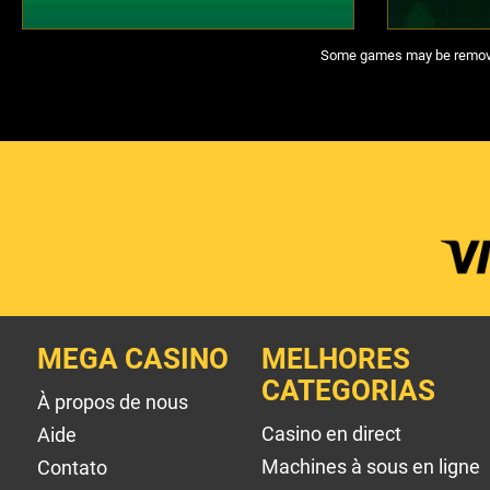
Some games may be removed 
MEGA CASINO
MELHORES
CATEGORIAS
À propos de nous
Casino en direct
Aide
Machines à sous en ligne
Contato