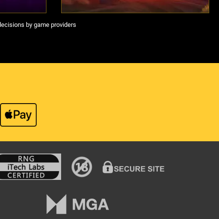
decisions by game providers