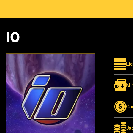
IO
Li
Mi
Gai
Ja