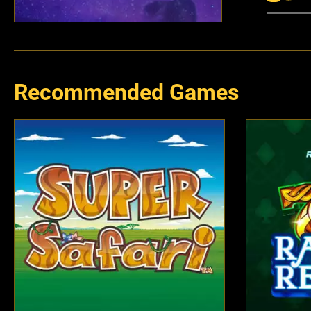
Recommended Games