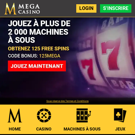
LOGIN
S’INSCRIRE
Sous réserve des Termes et Conditions
HOME
CASINO
MACHINES À SOUS
JEUX