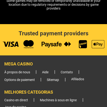
Some games may be removed or temporarily unavailable in your
location due to regulatory requirements or decisions by game
providers
Trusted payment providers
MEGA CASINO
À propos de nous
Aide
Contato
Afiliados
Options de paiement
Sitemap
MELHORES CATEGORIAS
Casino en direct
Machines à sous en ligne