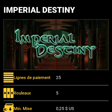
IMPERIAL DESTINY
Lignes de paiement
25
Rouleaux
5
Min. Mise
0,25 $ US