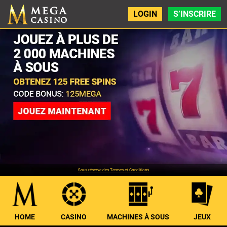
LOGIN
S’INSCRIRE
Sous réserve des Termes et Conditions
HOME
CASINO
MACHINES À SOUS
JEUX