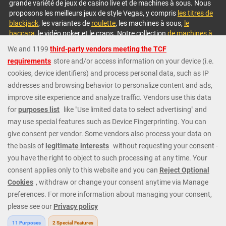
grande variété de jeux de casino live et de machines à sous. Nous
proposons les meilleurs jeux de style Vegas, y compris
les titres de
blackjack
, les variantes de
roulette
, les machines à sous,
le
baccara
, le vidéo poker et le craps. Notre collection
de machines à
sous
est plutôt large, car elle comporte plus de 2 000 jeux, y
compris des MÉGAS Jackpots, des Jackpots quotidiens, des titres
Megaways et d’énormes Jackpots progressifs. Sur Mega Casino,
nous nous occupons de tous les types de joueurs. Quel que soit
votre budget ou votre niveau d’expérience, nous avons exactement
les jeux et variantes qu’il vous faut. Consultez nos fantastiques
promotions ou discutez directement avec l’équipe de notre service
clientèle 24/7 pour plus de détails. Commencez dès aujourd’hui et
rejoignez nos joueurs réguliers du monde entier.