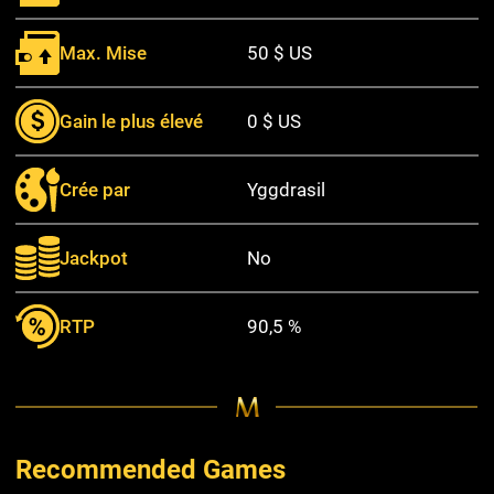
Max. Mise
50 $ US
Gain le plus élevé
0 $ US
Crée par
Yggdrasil
Jackpot
No
RTP
90,5 %
Recommended Games