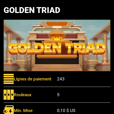
GOLDEN TRIAD
Lignes de paiement
243
Rouleaux
5
Min. Mise
0,10 $ US