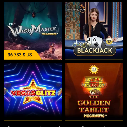
36 733 $ US