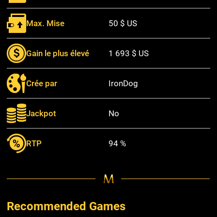
Max. Mise
50 $ US
Gain le plus élevé
1 693 $ US
Crée par
IronDog
Jackpot
No
RTP
94 %
Recommended Games