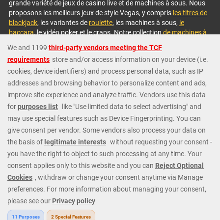
grande variété de jeux de casino live et de machines à sous. Nous
proposons les meilleurs jeux de style Vegas, y compris
les titres de
blackjack
, les variantes de
roulette
, les machines à sous,
le
baccara
, le vidéo poker et le craps. Notre collection
de machines à
sous
est plutôt large, car elle comporte plus de 2 000 jeux, y
compris des MÉGAS Jackpots, des Jackpots quotidiens, des titres
Megaways et d’énormes Jackpots progressifs. Sur Mega Casino,
nous nous occupons de tous les types de joueurs. Quel que soit
votre budget ou votre niveau d’expérience, nous avons exactement
les jeux et variantes qu’il vous faut. Consultez nos fantastiques
promotions ou discutez directement avec l’équipe de notre service
clientèle 24/7 pour plus de détails. Commencez dès aujourd’hui et
rejoignez nos joueurs réguliers du monde entier.