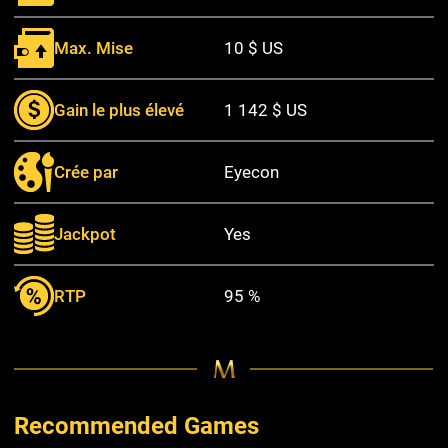
Max. Mise
10 $ US
Gain le plus élevé
1 142 $ US
Crée par
Eyecon
Jackpot
Yes
RTP
95 %
Recommended Games