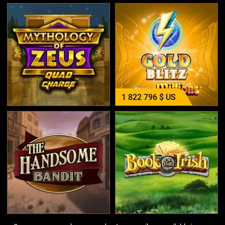
1 822 796 $ US