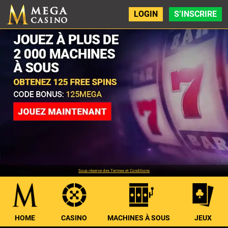
LOGIN
S’INSCRIRE
Sous réserve des Termes et Conditions
HOME
CASINO
MACHINES À SOUS
JEUX